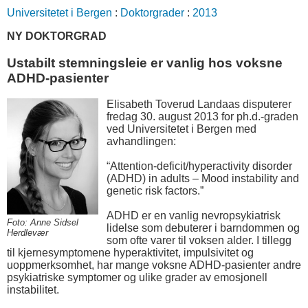
Universitetet i Bergen
:
Doktorgrader
:
2013
NY DOKTORGRAD
Ustabilt stemningsleie er vanlig hos voksne
ADHD-pasienter
Elisabeth Toverud Landaas disputerer
fredag 30. august 2013 for ph.d.-graden
ved Universitetet i Bergen med
avhandlingen:
“Attention-deficit/hyperactivity disorder
(ADHD) in adults – Mood instability and
genetic risk factors.”
ADHD er en vanlig nevropsykiatrisk
Foto: Anne Sidsel
lidelse som debuterer i barndommen og
Herdlevær
som ofte varer til voksen alder. I tillegg
til kjernesymptomene hyperaktivitet, impulsivitet og
uoppmerksomhet, har mange voksne ADHD-pasienter andre
psykiatriske symptomer og ulike grader av emosjonell
instabilitet.