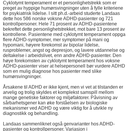
Cyklotymt temperament er et personlighetstrekk som er
preget av hyppige humørsvingninger uten å fylle kriteriene
for psykiatrisk lidelse. I sitt ph.d.-arbeid studerte Landaas
dette hos 586 norske voksne ADHD-pasienter og 721
kontrollpersoner. Hele 71 prosent av ADHD-pasientene
bekreftet dette personlighetstrekket, mot bare 13 prosent av
kontrollene. Pasientene med cyklotymt temperament oppga
flere ADHD-symptomer, mer symptomer på mani og
hypomani, høyere forekomst av bipolar lidelse,
rusproblemer, angst og depresjon, og lavere utdannelse og
deltakelse i arbeidslivet, enn andre ADHD-pasienter. Den
høye forekomsten av cyklotymt temperament hos voksne
ADHD-pasienter viser at helsepersonell bør vurdere ADHD
som en mulig diagnose hos pasienter med slike
humørsvingninger.
Årsakene til ADHD er ikke kjent, men vi vet at tilstanden er
arvelig og trolig skyldes et komplekst samspill mellom
mange genetiske faktorer og miljøfaktorer. Påvisning av
sårbarhetsgener kan øke forståelsen av biologiske
mekanismer ved ADHD og være viktig for å utvikle ny
diagnostikk og behandling.
Landaas sammenliknet også genvarianter hos ADHD-
pasienter og kontrollpersoner. Variasjon i