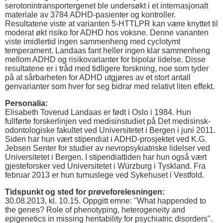
serotonintransportergenet ble undersøkt i et internasjonalt
materiale av 3784 ADHD-pasienter og kontroller.
Resultatene viste at varianten 5-HTTLPR kan være knyttet til
moderat økt risiko for ADHD hos voksne. Denne varianten
viste imidlertid ingen sammenheng med cyclotymt
temperament. Landaas fant heller ingen klar sammenheng
mellom ADHD og risikovarianter for bipolar lidelse. Disse
resultatene er i tråd med tidligere forskning, noe som tyder
på at sårbarheten for ADHD utgjøres av et stort antall
genvarianter som hver for seg bidrar med relativt liten effekt.
Personalia:
Elisabeth Toverud Landaas er født i Oslo i 1984. Hun
fullførte forskerlinjen ved medisinstudiet på Det medisinsk-
odontologiske fakultet ved Universitetet i Bergen i juni 2011.
Siden har hun vært stipendiat i ADHD-prosjektet ved K.G.
Jebsen Senter for studier av nevropsykiatriske lidelser ved
Universitetet i Bergen. I stipendiattiden har hun også vært
gjesteforsker ved Universitetet i Würzburg i Tyskland. Fra
februar 2013 er hun turnuslege ved Sykehuset i Vestfold.
Tidspunkt og sted for prøveforelesningen:
30.08.2013, kl. 10.15. Oppgitt emne: "What happended to
the genes? Role of phenotyping, heterogeneity and
epigenetics in missing heritability for psychiatric disorders".