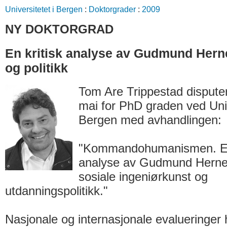
Universitetet i Bergen
:
Doktorgrader
:
2009
NY DOKTORGRAD
En kritisk analyse av Gudmund Herne
og politikk
Tom Are Trippestad disputer
mai for PhD graden ved Univ
Bergen med avhandlingen:
"Kommandohumanismen. En 
analyse av Gudmund Hernes'
sosiale ingeniørkunst og
utdanningspolitikk."
Nasjonale og internasjonale evalueringer h