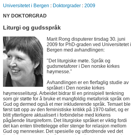
Universitetet i Bergen
:
Doktorgrader
:
2009
NY DOKTORGRAD
Liturgi og gudsspråk
Marit Rong disputerer tirsdag 30. juni
2009 for PhD-graden ved Universitetet i
Bergen med avhandlingen:
"Det liturgiske møte. Språk og
gudsmetaforer i Den norske kirkes
høymesse."
Avhandlingen er en flerfaglig studie av
språket i Den norske kirkes
høymesseliturgi. Arbeidet bidrar til en prinsipiell tenkning
som gir støtte for å bruke et mangfoldig metaforisk språk om
Gud og dermed også et mer inkluderende språk. Temaet ble
først tatt opp av den feministiske kritikk på 1970-tallet, og er
blitt ytterligere aktualisert i forbindelse med kirkens
pågående liturgireform. Det liturgiske språket er viktig fordi
det kan enten tilrettelegge eller stenge for relasjon mellom
Gud og mennesker. Det spesielle og utfordrende ved det