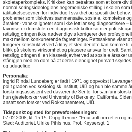
skoletaperkompleks. Kritikken kan betraktes som et korrektiv ti
normaliseringsideologiens hegemoniske stilling i skolen som 
iakttakelsesevnen for individuell svakhet og spesifikke behov. 
problemer som tilskrives sammensatte, sosiale, komplekse o
årsaker - vanskeligheter som ikke lett lar seg diagnostisere –
favoriserer domstolen en diagnostisk kultur som er politisk uøns
rettsliggjøringen ikke nødvendigvis korrigerer den profesjonel
makt mellom konkurrerende fagretninger. Rettssakene viser at 
fungerer konstruktivt ved å tilby et sted der ofre kan komme til or
blikk på skolens virksomhet og plassere ansvar for urett. Samti
rettsliggjøringen til en klasseskjevhet ved at sosiale årsaker
står igjen med en dom på at deres elendighet primært skyldes
og udugelige.
Personalia:
Ingrid Rindal Lundeberg er født i 1971 og oppvokst i Levanger
polit graden ved sosiologisk institutt, UiB og hun ble samme å
forskningsassistent ved daværende Senter for samfunnsforskn
hun gjesteforsker ved University of Berkeley, California. Side
ansatt som forsker ved Rokkansenteret, UiB.
Tidspunkt og sted for prøveforelesningen:
07.02.2008, kl. 15:15. Oppgitt emne: "Foucault om retten og m
Sted: Auditoriet, Ulrike Pihls hus, Prof. Keysersgt. 1