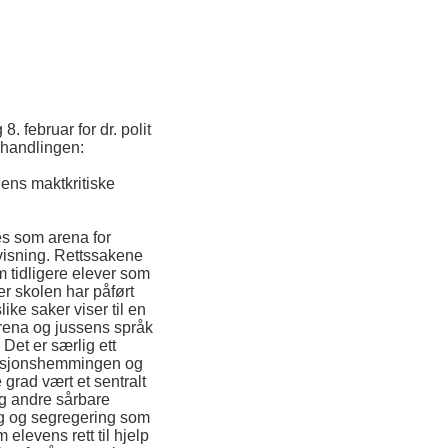
. februar for dr. polit
vhandlingen:
ens maktkritiske
s som arena for
rvisning. Rettssakene
 tidligere elever som
r skolen har påført
ke saker viser til en
 arena og jussens språk
Det er særlig ett
ksjonshemmingen og
grad vært et sentralt
og andre sårbare
ng og segregering som
elevens rett til hjelp