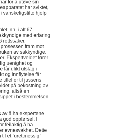
ar for å utøve sin
teapparatet har sviktet,
i vanskeligstilte hjelp
let inn, i alt 67
sakkyndige med erfaring
6 rettssaker.
 prosessen fram mot
bruken av sakkyndige,
er. Ekspertveldet fører
glig uenighet og
får ulikt utslag i
 og innflytelse får
tilfeller til jussens
tvidet på bekostning av
ering, altså en
nsippet i bestemmelsen
s av å ha ekspertene
a god oppførsel. I
r feilaktig å ha
ler evnesvakhet. Dette
il et ”urettmessig”