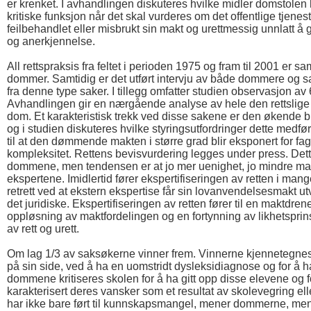
er krenket. I avhandlingen diskuteres hvilke midler domstolen h
kritiske funksjon når det skal vurderes om det offentlige tjenes
feilbehandlet eller misbrukt sin makt og urettmessig unnlatt å g
og anerkjennelse.
All rettspraksis fra feltet i perioden 1975 og fram til 2001 er sam
dommer. Samtidig er det utført intervju av både dommere og 
fra denne type saker. I tillegg omfatter studien observasjon av 
Avhandlingen gir en nærgående analyse av hele den rettslige
dom. Et karakteristisk trekk ved disse sakene er den økende 
og i studien diskuteres hvilke styringsutfordringer dette medfør
til at den dømmende makten i større grad blir eksponert for fa
kompleksitet. Rettens bevisvurdering legges under press. Dette 
dommene, men tendensen er at jo mer uenighet, jo mindre makt
ekspertene. Imidlertid fører ekspertifiseringen av retten i mange 
retrett ved at ekstern ekspertise får sin lovanvendelsesmakt u
det juridiske. Ekspertifiseringen av retten fører til en maktdren
oppløsning av maktfordelingen og en fortynning av likhetspri
av rett og urett.
Om lag 1/3 av saksøkerne vinner frem. Vinnerne kjennetegne
på sin side, ved å ha en uomstridt dysleksidiagnose og for å h
dommene kritiseres skolen for å ha gitt opp disse elevene og fo
karakterisert deres vansker som et resultat av skolevegring el
har ikke bare ført til kunnskapsmangel, mener dommerne, men t