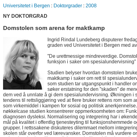
Universitetet i Bergen
:
Doktorgrader
:
2008
NY DOKTORGRAD
Domstolen som arena for maktkamp
Ingrid Rindal Lundeberg disputerer fredag 8
graden ved Universitetet i Bergen med a
”De urettmessige mindreverdige. Domstol
funksjon i saker om spesialundervisning”
Studien belyser hvordan domstolen bruke
maktkamp i saker om rett til spesialunde
som studien tar utgangspunkt i handler om
søker erstatning for den ”skaden” de mene
dem ved å unnlate å gi dem spesialundervisning. Økningen i sli
tendens til rettsliggjøring ved at flere bruker rettens rom som
som virkemiddel i kampen for sosial og politisk anerkjennelse. 
nøkkelcase studien konsentrerer oppmerksomheten om: Fun
diagnosen dysleksi. Normalisering og integrering har i økende 
mål på kvalitet i offentlig tjenesteyting til funksjonshemmede 
grupper. I rettssakene diskuteres dilemmaet mellom integreri
skolen står overfor ved lærevansker. Domstolen må vurdere om 