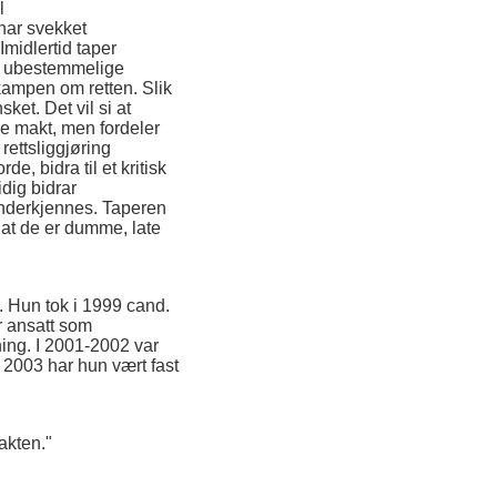
l
har svekket
Imidlertid taper
g ubestemmelige
 kampen om retten. Slik
ket. Det vil si at
le makt, men fordeler
rettsliggjøring
de, bidra til et kritisk
dig bidrar
 underkjennes. Taperen
 at de er dumme, late
. Hun tok i 1999 cand.
r ansatt som
ing. I 2001-2002 var
n 2003 har hun vært fast
akten."