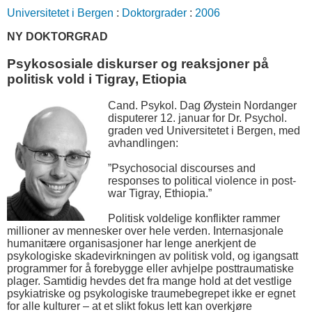
Universitetet i Bergen
:
Doktorgrader
:
2006
NY DOKTORGRAD
Psykososiale diskurser og reaksjoner på
politisk vold i Tigray, Etiopia
Cand. Psykol. Dag Øystein Nordanger
disputerer 12. januar for Dr. Psychol.
graden ved Universitetet i Bergen, med
avhandlingen:
”Psychosocial discourses and
responses to political violence in post-
war Tigray, Ethiopia.”
Politisk voldelige konflikter rammer
millioner av mennesker over hele verden. Internasjonale
humanitære organisasjoner har lenge anerkjent de
psykologiske skadevirkningen av politisk vold, og igangsatt
programmer for å forebygge eller avhjelpe posttraumatiske
plager. Samtidig hevdes det fra mange hold at det vestlige
psykiatriske og psykologiske traumebegrepet ikke er egnet
for alle kulturer – at et slikt fokus lett kan overkjøre