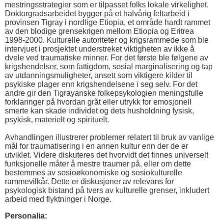
mestringsstrategier som er tilpasset folks lokale virkelighet.
Doktorgradsarbeidet bygger på et halvårig feltarbeid i
provinsen Tigray i nordlige Etiopia, et område hardt rammet
av den blodige grensekrigen mellom Etiopia og Eritrea
1998-2000. Kulturelle autoriteter og krigsrammede som ble
intervjuet i prosjektet understreket viktigheten av ikke å
dvele ved traumatiske minner. For det første ble følgene av
krigshendelser, som fattigdom, sosial marginalisering og tap
av utdanningsmuligheter, ansett som viktigere kilder til
psykiske plager enn krigshendelsene i seg selv. For det
andre gir den Tigrayanske folkepsykologien meningsfulle
forklaringer på hvordan gråt eller utrykk for emosjonell
smerte kan skade individet og dets husholdning fysisk,
psykisk, materielt og spirituelt.
Avhandlingen illustrerer problemer relatert til bruk av vanlige
mål for traumatisering i en annen kultur enn der de er
utviklet. Videre diskuteres det hvorvidt det finnes universelt
funksjonelle måter å mestre traumer på, eller om dette
bestemmes av sosioøkonomiske og sosiokulturelle
rammevilkår. Dette er diskusjoner av relevans for
psykologisk bistand på tvers av kulturelle grenser, inkludert
arbeid med flyktninger i Norge.
Personalia: