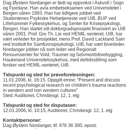
Dag Øystein Nordanger er født og oppvokst i Askvoll i Sogn
og Fjordane. Han avla embetseksamen ved Universitetet i
Bergen våren 1993. Han har tidligere jobbet ved
Studentenes Psykiske Helsetjeneste ved UiB, BUP ved
Lillehammer Fylkessykehus, og Senter for Krisepsykologi,
Bergen. Han startet sitt doktorgradsprosjekt finansiert av UiB
våren 2001. Prof. Gro Th. Lie ved HEMIL-senteret, UiB, har
vært veileder for prosjektet, mens Prof. David Lackland Sam
ved Institutt for Samfunnspsykologi, UiB, har vært biveileder.
Nordanger jobber nå som leder ved Regionalt
Ressurssenter for Vold, Traumer og Selvmordsforebygging,
Haukeland Universitetssykehus, med deltidsstilling som
forsker ved HEMIL-senteret, UiB.
Tidspunkt og sted for prøveforelesningen:
11.01.2006, kl. 16:15. Oppgitt emne: “Present and discuss
recent psychological research on children's trauma reactions
in western and non western cultures”
Sted: Auditoriet, Christiesgt. 12, 1. etg
Tidspunkt og sted for disputasen:
12.01.2006, kl. 10:15, Auditoriet, Christiesgt. 12, 1. etg
Kontaktpersoner:
Dag Øystein Nordanger, tlf. 976 36 300, epost: